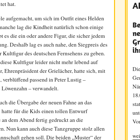
et hat.
A
iele aufgemacht, um sich im Outfit eines Helden
Be
manche lag die Kindheit natürlich schon einige
ne
 es die ein oder andere Figur, die sicher jedem
Gr
Jung. Deshalb lag es auch nahe, den Siegpreis des
ih
r Kultfigur des deutschen Fernsehens zu geben.
 diese Kultfigur leider nicht mehr lebend auf
Die
r, Ehrenpräsident der Grielächer, hatte sich, mit
Ge
verblüffend passend in Peter Lustig –
När
e Löwenzahn – verwandelt.
18.
uch die Übergabe der neuen Fahne an das
sta
hatte für die Kids einen tollen Entwurf
unt
 an dem Abend fertig gedruckt an die
Vor
n. Nun kann auch diese Tanzgruppe stolz allen
wei
nnschaft gehen soll. Die beiden „Muster“ der