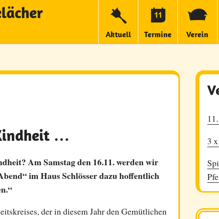
elächer
Aktuell
Termine
Verein
V
11.
Kindheit …
3 x
dheit? Am Samstag den 16.11. werden wir
Spi
bend“ im Haus Schlösser dazu hoffentlich
Pfe
en.“
eitskreises, der in diesem Jahr den Gemütlichen