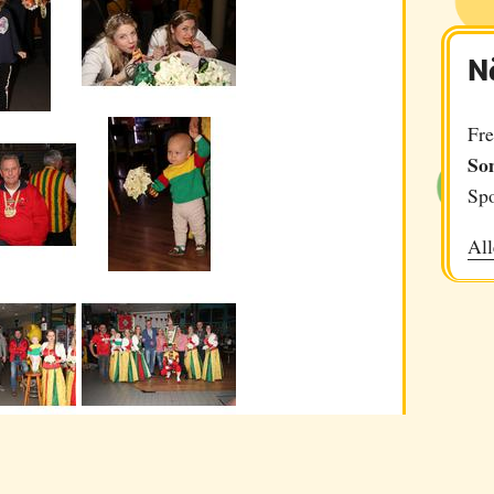
N
Fre
So
Spo
All