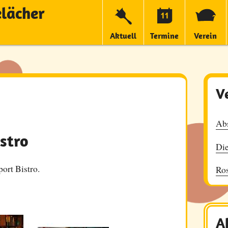
elächer
Aktuell
Termine
Verein
V
Abs
stro
Die
port Bistro.
Ro
A