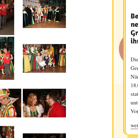
Be
ne
Gr
ih
Die
Ge
När
18.
sta
unt
Vor
wei