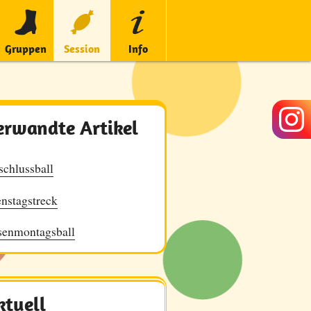
Gruppen
Session
Info
erwandte Artikel
chlussball
nstagstreck
senmontagsball
ktuell